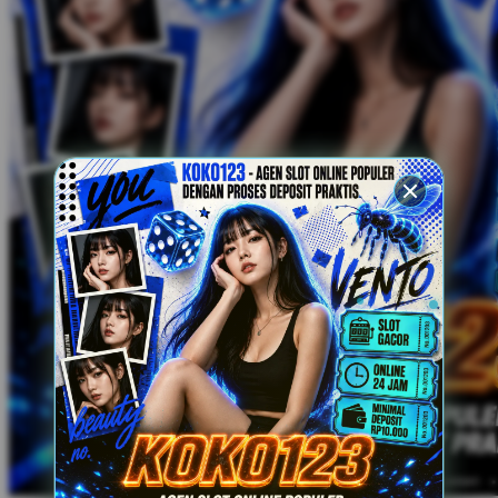
Xootz
Y
Yamatoya
Z
Zaxy
Zoggs
0-9
4Moms
59S