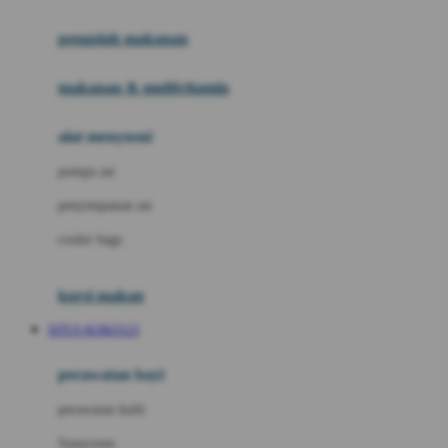
Joie
pengolah makanan
Joolz
Jujube
makanan & multivitamin
K
alat menyusui
Kiddycuts
pompa asi
Kumon
penyimpanan asi
L
cooler bags
Leapfrog
kursi makan
Leclerc
SITUS KOKO123
Lee Vierra
Lillebaby
perawatan bayi
Little Bird Told Me
perawatan kulit
Little Miss Janis
Sunscreen