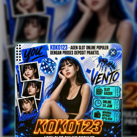
Xootz
Y
Yamatoya
Z
Zaxy
Zoggs
0-9
4Moms
59S