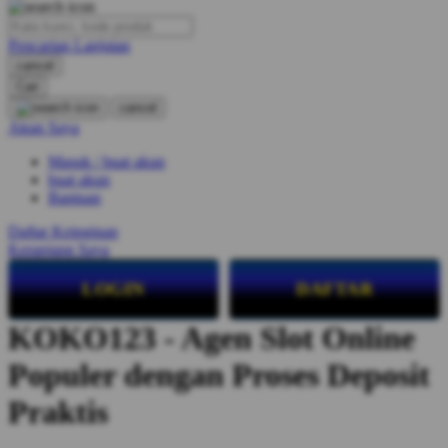
O
Pencarian Lanjutan
Oh Ma Grain
cancel
Okiedog
Cari
cancel
P
Akun Saya
Masuk / buat akun
Peachy
buat akun
Phil & Ted's
Bantuan
Philips Avent
Daftar Keinginan
Keranjang Saya
Pigeon
LOGIN
DAFTAR
Playgro
KOKO123 - Agen Slot Online
Poled Global
Populer dengan Proses Deposit
Ponycycle
Puma
Praktis
Pureats