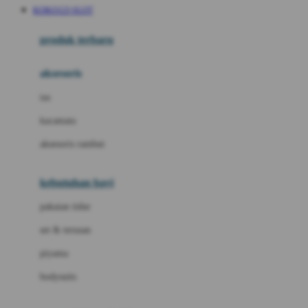
KOKO123 SLOT
Azetabio
produk terbaru
B
aksesoris
Baabaasheepz
tas
Babiators
kacamata
Baby Dove
aksesoris rambut
Baby Jogger
Baby Rovega
kebutuhan bayi
Babybee
pakaian tidur
Banana Boat
set & terusan
Banz
piyama
Barbie
bodysuits
Beaba