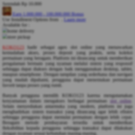
Serendah
Rp 10.000
Q
Earn
1.000.000
-
100.000.000
Bonus
Use Installment Options from
.
Laarn more
QV Baby
Available for :
home delivery
R
store pickup
Real Shades
KOKO123
hadir sebagai agen slot online yang menawarkan
kemudahan akses, proses deposit yang praktis, serta koleksi
Red Castle
permainan yang beragam. Platform ini dirancang untuk memberikan
pengalaman bermain yang nyaman melalui sistem yang responsif
Ribbon Madness
sehingga dapat diakses dengan baik menggunakan desktop, tablet,
maupun smartphone. Dengan tampilan yang sederhana dan navigasi
S
yang mudah dipahami, pengguna dapat menemukan permainan
favorit tanpa proses yang rumit.
Sebamed
Banyak pengguna memilih KOKO123 karena mengutamakan
Silver Cross
kenyamanan dalam mengakses berbagai permainan
slot online
.
Selain menyediakan antarmuka yang modern, platform ini juga
Simply Idea
menghadirkan sistem transaksi yang dirancang agar lebih efisien
sehingga pengguna dapat memulai permainan dengan lebih cepat.
Skip Hop
Beragam metode pembayaran tersedia untuk memberikan
fleksibilitas kepada pengguna sehingga transaksi dapat dilakukan
Spectra
dengan nyaman sesuai kebutuhan masing-masing.