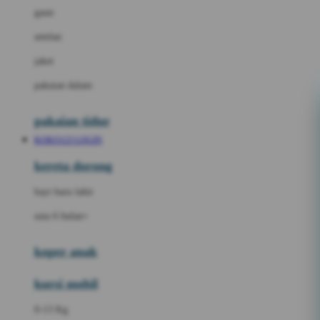
gaun
setelan
jaket
pakaian dalam
pakaian tidur
KOKO123 LOGIN
kereta dorong
bayi baru lahir
usia 6 bulan+
koper anak
kursi mobil
0-13 Kg